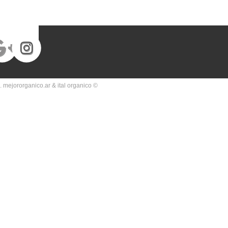
 mejororganico.ar & ital organico ©