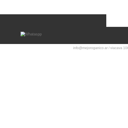
info@mejoroganico.ar / viacava 108