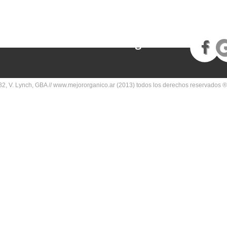
Seguinos en
2, V. Lynch, GBA // www.mejororganico.ar (2013) todos los derechos reservados ®.