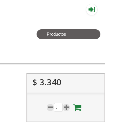
▤
Productos
$ 3.340