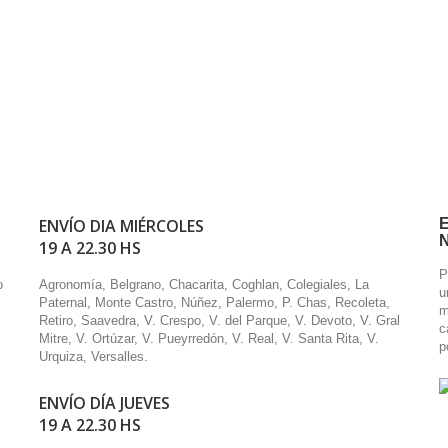
ENVÍO DIA MIÉRCOLES
19 A 22.30 HS
P
o
Agronomía, Belgrano, Chacarita, Coghlan, Colegiales, La
u
Paternal, Monte Castro, Núñez, Palermo, P. Chas, Recoleta,
m
Retiro, Saavedra, V. Crespo, V. del Parque, V. Devoto, V. Gral
c
Mitre, V. Ortúzar, V. Pueyrredón, V. Real, V. Santa Rita, V.
p
Urquiza, Versalles.
ENVÍO DÍA JUEVES
19 A 22.30 HS