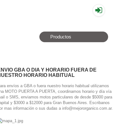
▤
Productos
ENVIO GBA O DIA Y HORARIO FUERA DE
NUESTRO HORARIO HABITUAL
ara envíos a GBA o fuera nuestro horario habitual utilizamos
na MOTO PUERTA A PUERTA, coordinamos horario y día vía
ail o SMS, enviamos motos particulares de desde $5000 para
apital y $3000 a $12000 para Gran Buenos Aires. Escribanos
or mas información o sus dudas a info@mejororganico.com.ar.