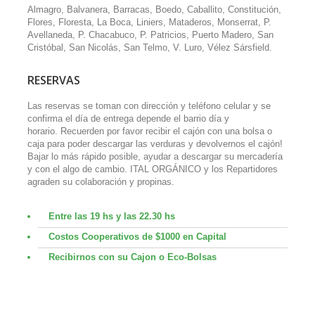
Almagro, Balvanera, Barracas, Boedo, Caballito, Constitución,
Flores, Floresta, La Boca, Liniers, Mataderos, Monserrat, P.
Avellaneda, P. Chacabuco, P. Patricios, Puerto Madero, San
Cristóbal, San Nicolás, San Telmo, V. Luro, Vélez Sársfield.
RESERVAS
Las reservas se toman con dirección y teléfono celular y se
confirma el día de entrega depende el barrio día y
horario. Recuerden por favor recibir el cajón con una bolsa o
caja para poder descargar las verduras y devolvernos el cajón!
Bajar lo más rápido posible, ayudar a descargar su mercadería
y con el algo de cambio. ITAL ORGÁNICO y los Repartidores
agraden su colaboración y propinas.
Entre las 19 hs y las 22.30 hs
Costos Cooperativos de $1000 en Capital
Recibirnos con su Cajon o Eco-Bolsas