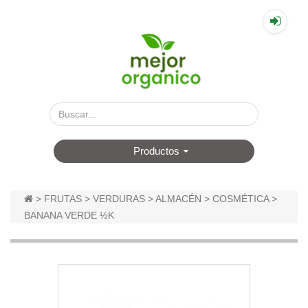
▤
Productos
>
FRUTAS
>
VERDURAS
>
ALMACÉN
>
COSMÉTICA
>
BANANA VERDE ½K