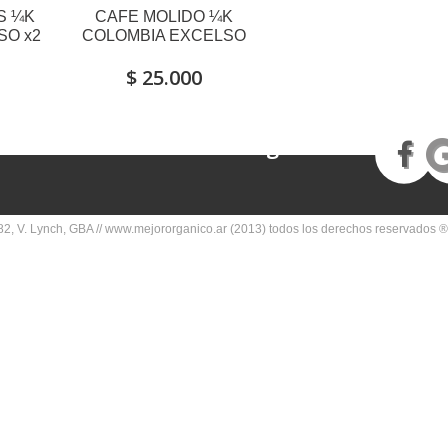
S ¼K
CAFE MOLIDO ¼K
SO x2
COLOMBIA EXCELSO
$ 25.000
Seguinos en
2, V. Lynch, GBA // www.mejororganico.ar (2013) todos los derechos reservados ®.