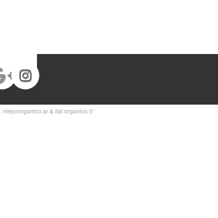
 mejororganico.ar & ital organico ©